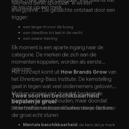
merk, maar aan de categorie. Pas daarna valt
Niemand denkt spontaan “ik wil een
de keuze op een merk.
energydrink”. Die gedachte ontstaat door een
trigger:
een lange rit voor de boeg
een deadline tot laat in de nacht
een zware training
Elk moment is een aparte ingang naar de
categorie. De merken die zich aan die
momenten koppelen, worden als eerste
gekozen.
Het concept komt uit
How Brands Grow
van
het Ehrenberg-Bass Institute. De kernstelling
gaat in tegen wat veel ondernemers geloven.
Merken groeien niet doordat bestaande
Twee soorten beschikbaarheid
klanten meer van je houden, maar doordat
bepalen je groei
meer mensen in meer situaties aan je denken.
Uit hetzelfde onderzoek komen twee factoren
die groei echt sturen:
Mentale beschikbaarheid:
de kans dat je merk