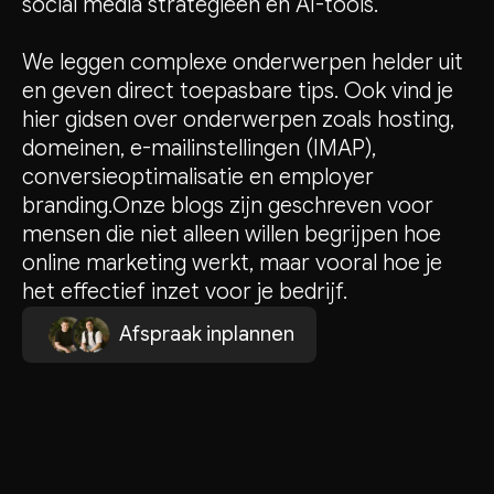
social media strategieën en AI-tools.
We leggen complexe onderwerpen helder uit
en geven direct toepasbare tips. Ook vind je
hier gidsen over onderwerpen zoals hosting,
domeinen, e-mailinstellingen (IMAP),
conversieoptimalisatie en employer
branding.Onze blogs zijn geschreven voor
mensen die niet alleen willen begrijpen hoe
online marketing werkt, maar vooral hoe je
het effectief inzet voor je bedrijf.
A
p
p
e
f
s
r
a
a
k
i
n
l
a
n
n
n