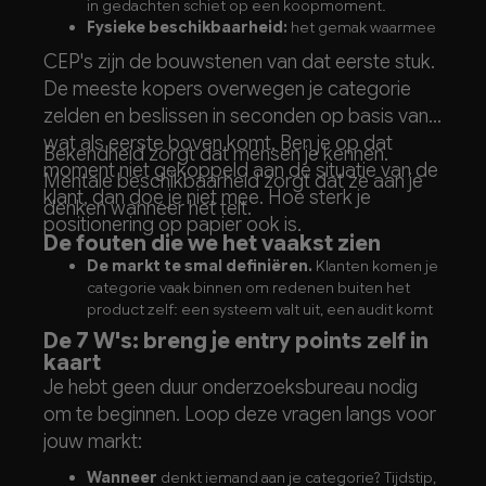
in gedachten schiet op een koopmoment.
Fysieke beschikbaarheid:
het gemak waarmee
iemand je vervolgens kan kopen of bereiken.
CEP's zijn de bouwstenen van dat eerste stuk.
De meeste kopers overwegen je categorie
zelden en beslissen in seconden op basis van
wat als eerste boven komt. Ben je op dat
Bekendheid zorgt dat mensen je kennen.
moment niet gekoppeld aan de situatie van de
Mentale beschikbaarheid zorgt dat ze aan je
klant, dan doe je niet mee. Hoe sterk je
denken wanneer het telt.
positionering op papier ook is.
De fouten die we het vaakst zien
De markt te smal definiëren.
Klanten komen je
categorie vaak binnen om redenen buiten het
product zelf: een systeem valt uit, een audit komt
eraan, een nieuwe wet. Kijk je alleen naar de voor
De 7 W's: breng je entry points zelf in
de hand liggende koper, dan mis je de meeste
kaart
koopmomenten.
Je hebt geen duur onderzoeksbureau nodig
Denken dat elke aankoop rationeel is.
om te beginnen. Loop deze vragen langs voor
Dezelfde aankoop gebeurt uit tijdsdruk, uit twijfel
jouw markt:
of op aanraden van een collega. Stuur je alleen op
functionele argumenten, dan raak je maar een
Wanneer
denkt iemand aan je categorie? Tijdstip,
deel van de momenten.