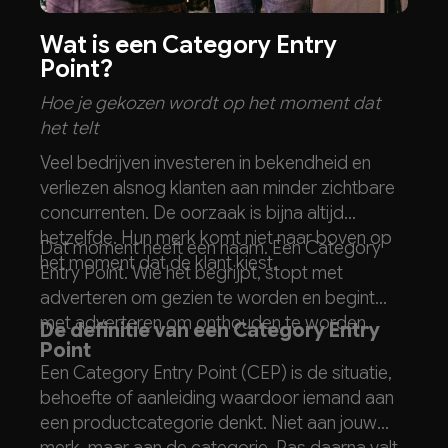
Wat is een Category Entry
Point?
Hoe je gekozen wordt op het moment dat
het telt
Veel bedrijven investeren in bekendheid en
verliezen alsnog klanten aan minder zichtbare
concurrenten. De oorzaak is bijna altijd
hetzelfde. Hun merk komt niet naar boven op
Dat moment heeft een naam. Een Category
het moment dat de klant kiest.
Entry Point. Wie het begrijpt, stopt met
adverteren om gezien te worden en begint
met adverteren om onthouden te worden.
De definitie van een Category Entry
Point
Een Category Entry Point (CEP) is de situatie,
behoefte of aanleiding waardoor iemand aan
een productcategorie denkt. Niet aan jouw