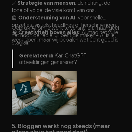
✅
Strategie van mensen
: de richting, de
tone of voice, de visie komt van ons.
🤖
Ondersteuning van AI
: voor snelle
opzetjes, visuals, headlines of herschrijvingen.
Gebruik AI om je werk te versnellen, maar geef
🧠
Creativiteit boven alles
: AI mag het vuile
het nooit de regie. Jij bent de maker – AI is je
werk doen, maar wij bepalen wat écht goed is.
stagiair.
Gerelateerd:
Kan ChatGPT
afbeeldingen genereren?
5. Bloggen werkt nog steeds (maar