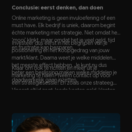
Conclusie: eerst denken, dan doen
Online marketing is geen invuloefening of een
must have. Elk bedrijf is uniek, daarom begint
échte marketing met strategie. Niet omdat het
‘mooi’ klinkt, maar omdat het je veel geld, tijd
Investeer dus eerst in het begrijpen van je
en frustratie kan besparen.
positionering en het koopgedrag van jouw
markt/klant. Daarna weet je welke middelen
het meeste effect hebben. Je kunt nu dus
Klaar om ook te richten en meer uit je
beter een beslissing maken welke middelen je
marketing te halen? Neem contact op voor
daadwerkelijk gaan inzetten.
een
strategiesessie
! En zoals onze strateeg
Vincent
altijd zegt, leads kosten geld, klanten
leveren je geld op.