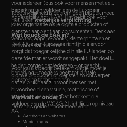
voor iedereen (dus ook voor mensen met een
beperking) en voldoen aan de European
Toegankelijkheid is daarom geen bijzaak meer.
Accessibility Act (EAA). Dat geldt ook voor
Het is een
wettelijke verplichting
.
jouw organisatie als je digitale producten of
diensten aanbiedt aan consumenten. Denk aan
Wat houdt de EAA in?
websites, apps, e-books, klantenportalen en
De EAA is een Europese richtlijn die ervoor
zelfs betaalautomaten.
zorgt dat toegankelijkheid in alle EU-landen op
dezelfde manier wordt aangepakt. Het doel is
helder: zorgen dat iedereen – ongeacht
Voor jou als bedrijf betekent dat: je moet je
beperking – toegang heeft tot digitale
digitale producten of diensten zo ontwerpen
diensten en technologieën.
dat ze bruikbaar zijn voor mensen met
bijvoorbeeld een visuele, motorische of
cognitieve beperking. Dat betekent o.a.
Wat valt er onder?
voldoen aan de WCAG 2.1 richtlijnen op niveau
De regels gelden onder meer voor:
AA.
Webshops en websites
Mobiele apps