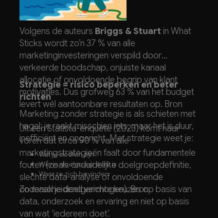
Volgens de auteurs
Briggs & Stuart
in What
Sticks wordt zo’n 37 % van alle
marketinginvesteringen verspild door
verkeerde boodschap, onjuiste kanaal
allocatie of onvoldoende begrip van klant
Strategie = risico beperken en beter
motivaties. Dus grofweg 63 % van het budget
richten
levert wél aantoonbare resultaten op.
Bron
Marketing zonder strategie is als schieten met
hagel: je raakt misschien iets, maar het is duur,
Uit een Statista-enquête (2023) komt naar
inefficiënt en ongericht. Met strategie weet je:
voren dat circa 90 % van alle
marketingstrategieën faalt door fundamentele
Wat je doelen zijn
fouten (zoals onduidelijke doelgroepdefinitie,
Wie je doelgroep écht is
Waar ze zich bevinden
slechte data-analyse of onvoldoende
Wat hen triggert om te kopen of contact op te
onderscheidend vermogen).
Zo maak je doelgerichte keuzes op basis van
Bron
nemen
data, onderzoek en ervaring en niet op basis
van wat ‘iedereen doet’.