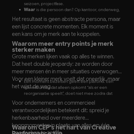
seizoen, projectfase.
Te vaak van campagne wisselen.
Mentale
Waar
is die persoon dan? Op kantoor, onderweg,
beschikbaarheid ontstaat door herhaling.
in een vergadering.
Verandert je boodschap of stijl steeds, dan moet
Het resultaat is geen abstracte persona, maar
Wat
doet die persoon op dat moment? Welke
de klant de koppeling elke keer opnieuw leggen.
een lijst concrete momenten. Elk moment is
taak loopt er?
Consistentie is geen luiheid, maar de reden dat
een kans om je merk aan te koppelen.
Waarom
ontstaat de behoefte? Welk probleem
een merk blijft hangen.
of welke druk?
Waarom meer entry points je merk
Waarmee
gaat het gepaard? Welke tools of
sterker maken
activiteiten horen erbij?
Grote merken lijken vaak op alles te winnen.
Met wie
is die persoon? Alleen, met een team,
Dat heet double jeopardy: ze worden door
met een beslisser.
Hoe voelt
die persoon zich? Gestrest, twijfelend,
meer mensen én in meer situaties overwogen.
onder tijdsdruk.
Voor een kleiner merk voelt dat oneerlijk, maar
Eén moment bezetten geeft een plafond. Een
het wijst de weg.
adviesbureau dat alleen opkomt “als er een
reorganisatie speelt”, doet niet mee zodra dat
moment uitblijft.
Voor ondernemers en commercieel
Vijf of zes momenten bezetten maakt je steviger
verantwoordelijken betekent dit: spreid je
en minder gevoelig voor schommelingen in de
herkenbaarheid over meerdere
markt.
koopmomenten in plaats van alles op één
Waarom CEP's het hart van Creative
boodschap te zetten.
Performance zijn