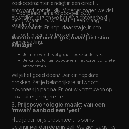
zoekopdrachten eindigt in een direct
antwoord, zonder klik. Vroeger zagen we dat
Bijvoorbeeld: iemand googelt jouw
als verlies, nu zien we het als zichtbaarheid
bedrijfsnaam, jouw dienst of een vraag die jij
zonder frictie.
beantwoordt. En hop, daar sta je, in een
snippet, in een info-box, of in een AI
Waarom dit niet erg is, maar juist slim
samenvatting.
kan zijn:
Je merk wordt wél gezien, ook zonder klik.
Je kunt autoriteit opbouwen met korte, concrete
antwoorden.
Je bespaart gebruikers tijd – en dát onthouden ze.
Wil je het goed doen? Denk in hapklare
brokken. Zet je belangrijkste antwoord
bovenaan je pagina. En bouw vertrouwen op,
ook buiten je eigen site.
3. Prijspsychologie maakt van een
‘mwah’ aanbod een ‘yes!’
Hoe je een prijs presenteert, is soms
belangrijker dan de prijs zelf. We zien dagelijks