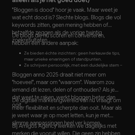
alleen als je het goed doet)
"Bloggen is dood" hoor je vaak. Maar weet je
wat echt dood is? Slechte blogs. Blogs die vol
keywords zitten, geen mening hebben of
hetzelfde zeggen als de vorige twintig
De blogs die nú scoren en converteren,
zoekresultaten.
hebben een andere aanpak:
Ze bieden échte inzichten: geen herkauwde tips,
maar unieke ervaringen of standpunten.
Ze schrijven persoonlijk, met een duidelijke stem –
of het nu informeel of zakelijk is.
Bloggen anno 2025 draait niet meer om
Ze zijn visueel aantrekkelijk: tussenkoppen, bullets,
"hoeveel", maar om "waarom". Waarom zou
afbeeldingen of quotes maken lezen makkelijker.
iemand dit lezen, delen of onthouden? Als je
dat weet te raken, werkt bloggen beter dan
De digitale marketingwereld van nu vraagt om
ooit.
meer flexibiliteit en scherpte dan ooit. Maar als
je weet waar je op moet letten, kun je met
slimme aanpassingen heel ver komen.
Bij Amigos Agency werken we dagelijks met
merken die vooruit willen. Die geen zin hebben