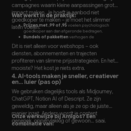
campagnes waarin kleine aanpassingen grote
impact maken. Je hoeft je aanbod niet
Wat werkt in de praktijk:
goedkoper te maken – je moet het slimmer
Prijzen met ,99 of ,95
voelen psychologisch
laten voelen.
goedkoper aan dan afgeronde bedragen.
Bundels of pakketten
verhogen de
waardeperceptie, zelfs zonder korting.
Dit is niet alleen voor webshops – ook
Beperking werkt
: “nog 3 plekken” of “actie tot
diensten, abonnementen en trajecten
vrijdag” verhoogt urgentie.
profiteren van slimme prijsstrategieën. En het
mooiste? Het kost je niets extra.
4. AI-tools maken je sneller, creatiever
en... luier (pas op)
We gebruiken dagelijks tools als
Midjourney
,
ChatGPT
,
Notion AI
of
Descript
. Ze zijn
geweldig, maar alleen als je ze op de juiste
manier inzet. Anders wordt je content
Onze werkwijze bij Amigos? Een
generiek, oppervlakkig of gewoon... saai.
combinatie van: