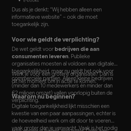
E-books
Betaalautomaten en ticketmachines
Dus als je denkt: “Wij hebben alleen een
Online klantenservices
informatieve website” – ook die moet
Digitale bankdiensten
toegankelijk zijn.
Communicatieapps en -platforms
Voor wie geldt de verplichting?
De wet geldt voor
bedrijven die aan
consumenten leveren
. Publieke
organisaties moesten al voldoen aan digitale
toegankelijkheid, maar nu geldt het ook voor
Werk je voor een grotere organisatie? Dan is
commerciële partijen. Alleen kleine bedrijven
dit hét moment om in actie te komen.
(minder dan 10 medewerkers én minder dan
€2 miljoen omzet) vallen voorlopig buiten de
Waarom nú beginnen?
verplichting.
Digitale toegankelijkheid lijkt misschien een
kwestie van een paar aanpassingen, echter is
de hoeveelheid werk om dit door te voeren
vaak groter dan je verwacht. Vaak is het nodig