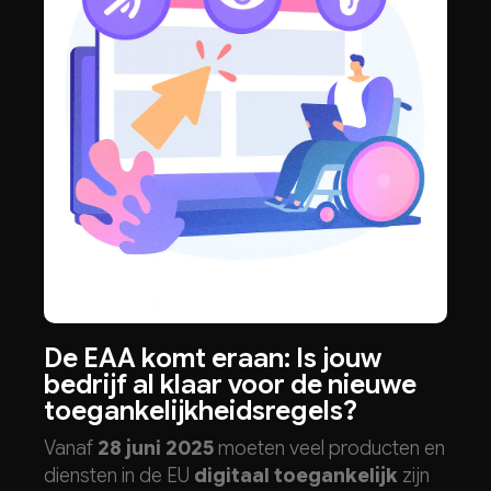
De EAA komt eraan: Is jouw
bedrijf al klaar voor de nieuwe
toegankelijkheidsregels?
Vanaf
28 juni 2025
moeten veel producten en
diensten in de EU
digitaal toegankelijk
zijn