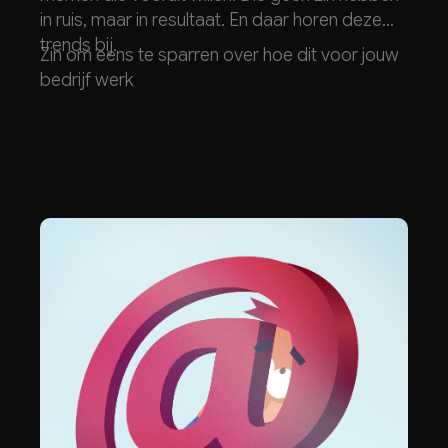
in ruis, maar in resultaat. En daar horen deze
trends bij.
Zin om eens te sparren over hoe dit voor jouw
bedrijf werk