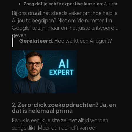
Zorg dat je echte expertise laat zien
: AI kiest
vaker betrouwbare, inhoudelijke bronnen.
Bij ons draait het steeds vaker om: hoe help je
Schrijf voor mensen én machines
: helder,
AI jou te begrijpen? Niet om ‘de nummer 1 in
relevant, zonder vage marketingtaal.
Google’ te zijn, maar om het juiste antwoord te
geven.
Gerelateerd
:
Hoe werkt een AI agent?
2. Zero-click zoekopdrachten? Ja, en
dat is helemaal prima
Eerlijk is eerlijk: je site zal niet altijd worden
aangeklikt. Meer dan de helft van de