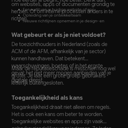
Hoe eerder je begint, hoe beter. Denk aan:
om websites, apps of documenten grondig te
Een audit van je huidige website of app
herzien. Of om interne processen anders in te
Opleiding van je ontwikkelteam
richten.
Nieuwe richtlijnen opnemen in je design- en
contentprocessen
Het opstellen van een toegankelijke
Wat gebeurt er als je niet voldoet?
gebruikerservaring
De toezichthouders in Nederland (zoals de
ACM of de AFM, afhankelijk van je sector)
kunnen handhaven. Dat betekent
waarschuwingen, boetes of in het ergste
Maar de reputatieschade is misschien nog wel
geval: het niet meer mogen aanbieden van je
groter. Je laat een grote groep gebruikers
digitale dienst.
letterlijk buitengesloten.
Toegankelijkheid als kans
Toegankelijkheid draait niet alleen om regels.
Het is ook een kans om beter te worden.
Toegankelijke websites en apps zijn vaak