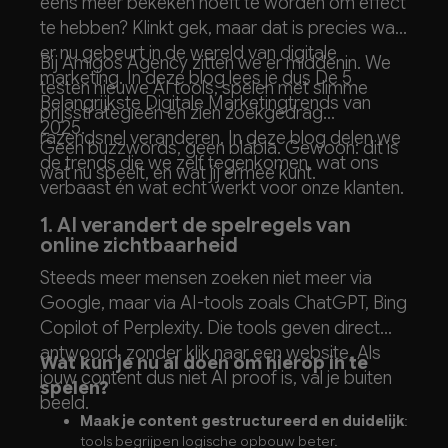
eens meer bekeken hoeft te worden om effect
te hebben? Klinkt gek, maar dat is precies wat
er nu gebeurt in de wereld van digitale
Bij Amigos Agency zitten we er middenin. We
marketing
. In deze blog lees je dus De 5
testen nieuwe AI tools, spelen met slimme
Belangrijkste Digitale Marketingtrends van
prijsstrategieën en zien zoekgedrag
2025.
razendsnel veranderen. In deze blog delen we
Geen buzzwords, geen blabla. Gewoon: dit is
de trends die we zelf tegenkomen, wat ons
wat nú speelt, en wat jij ermee kunt.
verbaast én wat echt werkt voor onze klanten.
1. AI verandert de spelregels van
online zichtbaarheid
Steeds meer mensen zoeken niet meer via
Google, maar via AI-tools zoals ChatGPT, Bing
Copilot of Perplexity. Die tools geven direct
antwoord, zonder klik naar een website. Als
Wat kun je nu al doen om hierop in te
jouw content dus niet AI proof is, val je buiten
spelen?
beeld.
Maak je content gestructureerd en duidelijk
:
tools begrijpen logische opbouw beter.