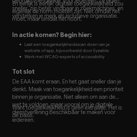
gebruiksvriendelijker voor iedereen. Ze laden
En eerlijk is eerlijk: digitale toegankelijkheid zou
sneller, zijn beter vindbaar in zoekmachines, en
eigenlijk de norm moeten zijn. Niet omdat het
versterken je merk als inclusieve organisatie.
moet, maar omdat het hoort.
In actie komen? Begin hier:
Laat een toegankelijkheidsscan doen van je
website of app, bijvoorbeeld door
Eyeable
.
Werk met WCAG-experts of accessibility
consultants, zoals
Cardan
Zorg dat je design- en developmentteams op de
Tot slot
hoogte zijn,
wij dus
😉
De EAA komt eraan. En het gaat sneller dan je
Stel een toegankelijke klachtenprocedure in
Publiceer een toegankelijkheidsverklaring (op je
denkt. Maak van toegankelijkheid een prioriteit
website)
binnen je organisatie. Niet alleen om aan de
wet te voldoen, maar vooral om je digitale
Want toegankelijkheid is geen extraatje. Het is
dienstverlening beschikbaar te maken voor
de basis.
iedereen.