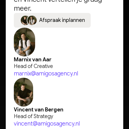
meer.
A
f
s
p
r
a
a
k
i
n
p
l
a
n
n
e
n
Marnix van Aar
Head of Creative
marnix@amigosagency.nl
Vincent van Bergen
Head of Strategy
vincent@amigosagency.nl