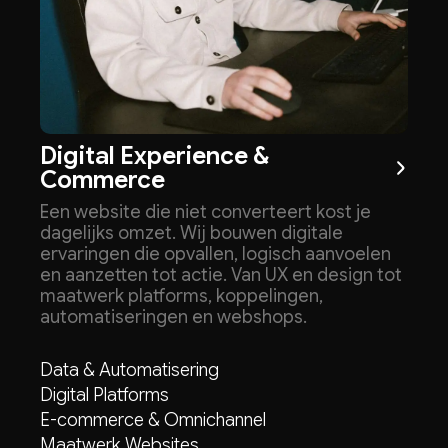
Digital Experience &
Commerce
Een website die niet converteert kost je
dagelijks omzet. Wij bouwen digitale
ervaringen die opvallen, logisch aanvoelen
en aanzetten tot actie. Van UX en design tot
maatwerk platforms, koppelingen,
automatiseringen en webshops.
Data & Automatisering
Digital Platforms
E-commerce & Omnichannel
Maatwerk Websites