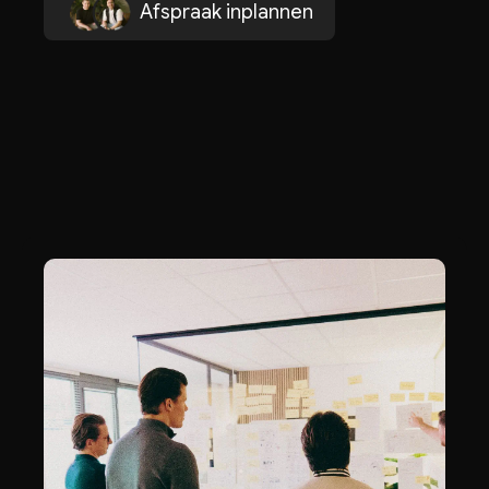
A
s
p
a
a
k
n
p
a
n
n
e
n
f
r
i
l