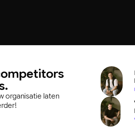
competitors
s.
 organisatie laten
erder!