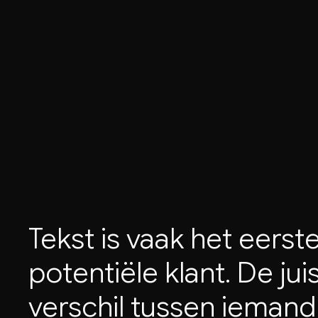
Tekst
is
vaak
het
eerst
potentiële
klant.
De
jui
verschil
tussen
iemand