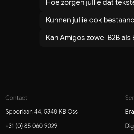
Hoe zorgen jullie dat teks
terechtkomen. We kennen de me
We starten altijd met een grond
bereik buiten je eigen kanalen.
Kunnen jullie ook bestaan
geschreven vanuit jouw merkposi
Ja. We analyseren bestaande tek
als één consistent geheel.
Kan Amigos zowel B2B als 
herschrijven of scherpen we aa
Ja. We schrijven voor beide we
social media, we stemmen toon, 
Contact
Ser
Spoorlaan 44, 5348 KB Oss
Bra
+31 (0) 85 060 9029
Dig