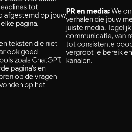
eadlines tot
PR en media:
We ont
ijd afgestemd op jouw
verhalen die jouw me
elke pagina.
juiste media. Tegeli
communicatie, van re
en teksten die niet
tot consistente boo
aar ook goed
vergroot je bereik en
tools zoals ChatGPT,
kanalen.
rde pagina's en
coren op de vragen
gevonden op het