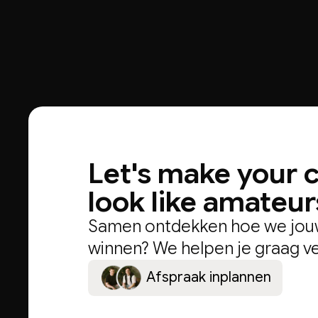
Let's make your 
look like amateur
Samen ontdekken hoe we jouw
winnen? We helpen je graag v
A
f
s
p
r
a
a
k
i
n
p
l
a
n
n
e
n