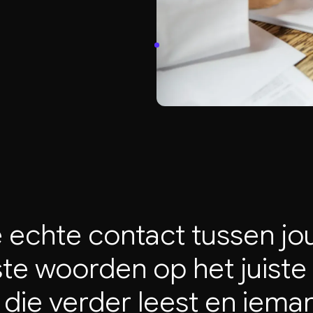
e
echte
contact
tussen
jo
ste
woorden
op
het
juiste
die
verder
leest
en
iema