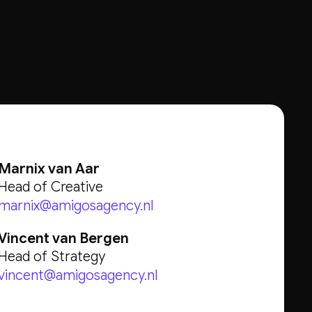
Marnix van Aar
Head of Creative
marnix@amigosagency.nl
Vincent van Bergen
Head of Strategy
vincent@amigosagency.nl