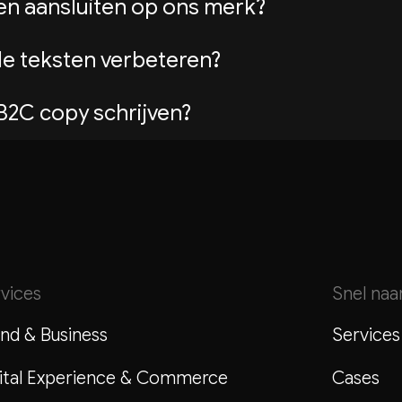
ten aansluiten op ons merk?
diawereld en weten wat een verhaal publiceerba
ige briefing over jouw merk, doelgroep en tone o
de teksten verbeteren?
tie en afgestemd op de context waarin de tekst w
sten op overtuigingskracht, helderheid en aansl
B2C copy schrijven?
n waar nodig, zodat jouw bestaande content bete
relden. Of je nu beslissers in een boardroom aa
boodschap en aanpak altijd af op wie je wilt bere
vices
Snel naa
nd & Business
Services
ital Experience & Commerce
Cases