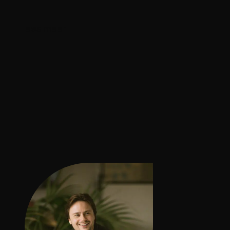
m
L
e
e
s
e
e
r