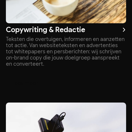
Copywriting & Redactie
Teksten die overtuigen, informeren en aanzetten
tot actie. Van websiteteksten en advertenties
tot whitepapers en persberichten: wij schrijven
on-brand copy die jouw doelgroep aanspreekt
en converteert.
m
L
e
e
s
e
e
r