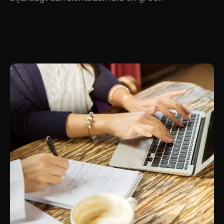
m
L
e
e
s
e
e
r