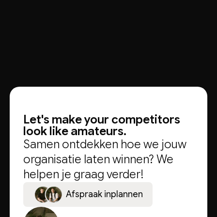
Let's make your competitors
look like amateurs.
Samen ontdekken hoe we jouw
organisatie laten winnen? We
helpen je graag verder!
A
f
s
p
r
a
a
k
i
n
p
l
a
n
n
e
n