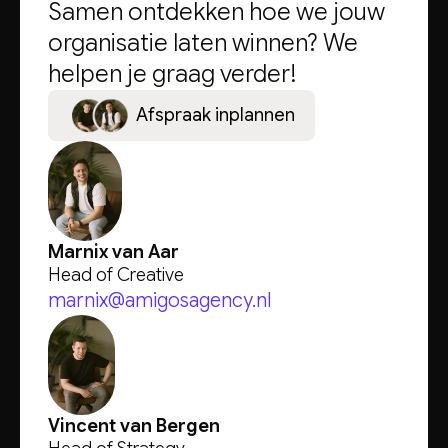
Samen ontdekken hoe we jouw
organisatie laten winnen? We
helpen je graag verder!
A
f
s
p
r
a
a
k
i
n
p
l
a
n
n
e
n
Marnix van Aar
Head of Creative
marnix@amigosagency.nl
Vincent van Bergen