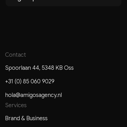
beste keuze, soms is een nieuw fundament
De investering hangt af van de complexiteit,
verstandiger. Je krijgt eerlijk advies op
het aantal koppelingen en de doelgroepen
basis van wat jouw situatie vraagt.
die het platform moet bedienen. We maken
altijd een voorstel op maat na een eerste
gesprek, zodat je precies weet waar je aan
toe bent.
Contact
Spoorlaan 44, 5348 KB Oss
+31 (0) 85 060 9029
hola@amigosagency.nl
Services
Brand & Business