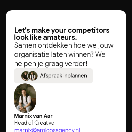
Let's make your competitors
look like amateurs.
Samen ontdekken hoe we jouw
organisatie laten winnen? We
helpen je graag verder!
A
f
s
p
r
a
a
k
i
n
p
l
a
n
n
e
n
Marnix van Aar
Head of Creative
marnix@amigosagency.nl