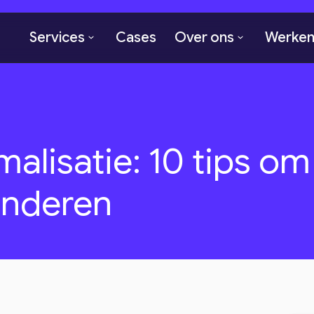
Services
Cases
Over ons
Werken 
alisatie: 10 tips om
anderen