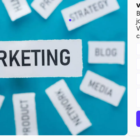
B
j
V
c