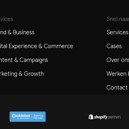
vices
Snel naa
nd & Business
Services
ital Experience & Commerce
Cases
ntent & Campaigns
Over on
keting & Growth
Werken b
Contact