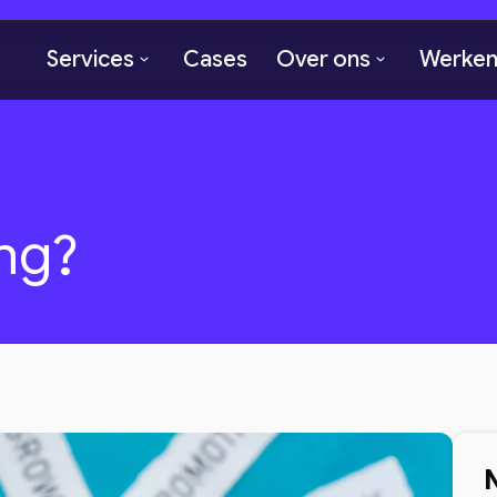
Services
Cases
Over ons
Werken 
ng?