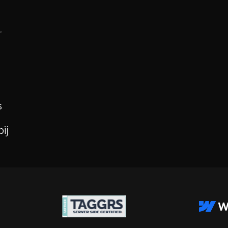
r
s
ij