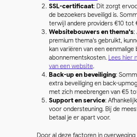
SSL-certificaat
: Dit zorgt erv
de bezoekers beveiligd is. Sommi
terwijl andere providers €10 tot 
Websitebouwers en thema's
:
premium thema's gebruikt, kunne
kan variëren van een eenmalige 
abonnementskosten.
Lees hier 
van een website
.
Back-up en beveiliging
: Sommi
extra beveiliging en back-upmo
met zich meebrengen van €5 to
Support en service
: Afhankelij
voor ondersteuning. Bij de meest
betaal je er apart voor.
Door al deze factoren in overweging 