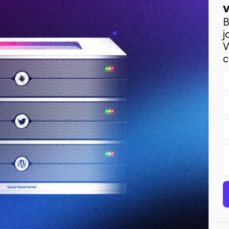
B
j
V
c