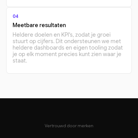
04
Meetbare resultaten
Heldere doelen en KPI's, zodat je groei
stuurt op cijfers. Dit ondersteunen we met
heldere dashboards en eigen tooling zodat
je op elk moment precies kunt zien waar je
staat.
Vertrouwd door merken