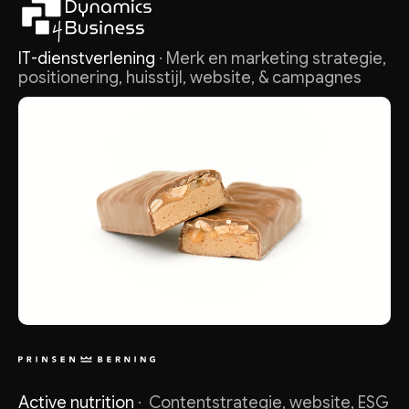
IT-dienstverlening
· Merk en marketing strategie,
positionering, huisstijl, website, & campagnes
Active nutrition
· Contentstrategie, website, ESG