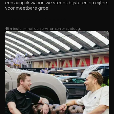
een aanpak waarin we steeds bijsturen op cijfers
voor meetbare groei.
e
e
e
g
e
g
e
p
e
P
l
a
n
n
s
t
r
a
t
i
s
r
k
45 minuten - met een ervaren senior strateeg.