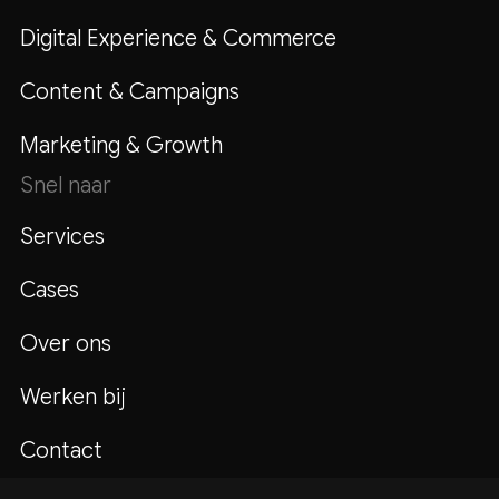
Digital Experience & Commerce
Wij van Amigos begrijpen het belang van
zowel webdesign als webdevelopment bij het
creëren van succesvolle websites. We hebben
Content & Campaigns
een team van professionele webdesigners en
webdevelopers die samenwerken om
Marketing & Growth
websites te maken die niet alleen visueel
aantrekkelijk zijn, maar ook goed functioneren
Snel naar
en een positieve gebruikerservaring bieden.
Services
Als je op zoek bent naar een webdesigner of
webdeveloper, is het belangrijk om te kiezen
Cases
voor een bureau dat zowel expertise heeft op
het gebied van webdesign als
webdevelopment. Alleen op deze manier kun
Over ons
je er zeker van zijn dat je een website krijgt die
aan al je wensen en eisen voldoet.
ecommerce
Werken bij
consulting nodig?
Klik op de link.
Contact