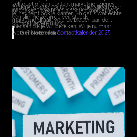
zelf doet of een content marketing agency
Bedenk, goede content werkt niet alleen voor
inschakelt, investeren in content marketing is
je, het helpt ook je klanten. En dat is wat echte
een slimme zet in de een steeds
marketing draait: waarde bieden aan de
competitievere markt.
mensen die je wilt bereiken. Wil je nu maar
weten? Neem dan contact op.
Gerelateerd:
Contentkalender 2025