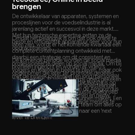
brengen
De ontwikkelaar van apparaten, systemen en
proceslijnen voor de voedselindustrie is al
jarenlang actief en succesvol in deze markt.
Met hun technische expertise zetten ze de
Omdat het belangrijk is om dat ook online te
beste en efficiëntste apparatuur neer voor hun
laten zien, wordt er het komende kwartaal een
opdrachtgevers.
complete contentplanning ontwikkeld met
daarbij een strategie om dit consistent en
De komende periode worden de social media
professioneel te delen op social media. Om bij
profielen ingericht en worden er video's
volgers en klanten in beeld te blijven, maar ook
opgenomen die later ter promotie gedeeld
met de insteek potentieel (en jong) personeel
zullen worden. Er wordt daarbij goed gekeken
te enthousiasmeren. Vooral dat laatste is op
naar de waarde propositie en doelstellingen
dit moment de uitdaging. Aan de Amigos dus
van het bedrijf, zodat we de juiste doelgroep
de taak om dit op zich te nemen en nieuw,
aanspreken en enthousiast kunnen maken. Een
enthousiast technisch opgeleide mensen te
leuke uitdaging voor heel het team om alles op
bereiken!
alles te zetten en
DTS
Online naar een 'next
level' te brengen!