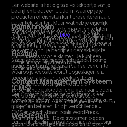
Een website is het digitale visitekaartje van je
bedrijf en biedt een platform waarop je je
producten of diensten kunt presenteren aan
potentiële klanten. Maar wat heb je eigenlijk
Domeinnaam
nodig om een website te maken en te laten
Een domeinnaam is het webadres van je
functioneren? In deze
blog
gaan we dieper in
website, bijvoorbeeld www.jouwbedrijf.nl. Het
op de belangrijkste onderdelen die je nodig
is belangrijk om een domeinnaam te kiezen die
hebt voor het maken van een website.
relevant is voor je bedrijf en gemakkelijk te
Hosting
onthouden is voor je klanten. Je kunt een
Naast een domeinnaam heb je ook hosting
domeinnaam registreren bij een
nodig. Hosting is het huren van serverruimte
domeinregistratiebedrijf.
waarop je website wordt opgeslagen en
toegankelijk is voor bezoekers. Er zijn
Content Management Systeem
verschillende hostingproviders die
(CMS)
verschillende pakketten en prijzen aanbieden.
Een Content Management Systeem is een
Het is belangrijk om een betrouwbare
softwareplatform waarmee je je website kunt
hostingprovider te kiezen die goede uptime en
maken en beheren. Er zijn verschillende
snelheid biedt.
CMS'en beschikbaar, zoals WordPress,
Webdesign
Joomla en Drupal. Deze systemen bieden
Een aantrekkelijk en professioneel webdesign
gebruiksvriendelijke interfaces en talloze