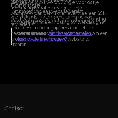
website gehackt wordt. Zorg ervoor dat je
Conclusie
regelmatig updates uitvoert, sterke
Het maken van een website vereist
wachtwoorden gebruikt en eventueel een SSL-
verschillende onderdelen, variërend van
certificaat installeert om een veilige verbinding
domeinregistratie en hosting tot webdesign en
te bieden.
inhoud. Het is belangrijk om aandacht te
besteden aan elk van deze onderdelen om een
Gerelateerd:
Wat kost het om een
professionele en effectieve website te
website te laten maken?
creëren.
Contact