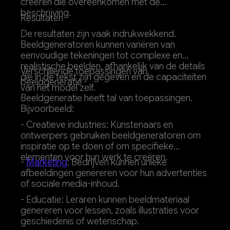
creëren die overeenkomen met de
beschrijving.
Resultaten
De resultaten zijn vaak indrukwekkend.
Beeldgeneratoren kunnen variëren van
eenvoudige tekeningen tot complexe en
realistische beelden, afhankelijk van de details
Verschillende toepassingen van
die in de tekst zijn gegeven en de capaciteiten
beeldgeneratie
van het model zelf.
Beeldgeneratie heeft tal van toepassingen.
Bijvoorbeeld:
- Creatieve industries: Kunstenaars en
ontwerpers gebruiken beeldgeneratoren om
inspiratie op te doen of om specifieke
elementen voor hun werk te creëren.
-
Marketing
: Bedrijven kunnen unieke
afbeeldingen genereren voor hun advertenties
of sociale media-inhoud.
- Educatie: Leraren kunnen beeldmateriaal
genereren voor lessen, zoals illustraties voor
geschiedenis of wetenschap.