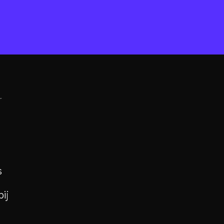
r
s
ij