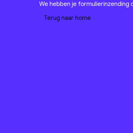
We hebben je formulierinzending 
m
T
e
u
g
n
a
a
h
o
e
r
r