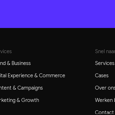
vices
Snel naa
nd & Business
Services
ital Experience & Commerce
Cases
ntent & Campaigns
Over on
keting & Growth
Werken b
Contact